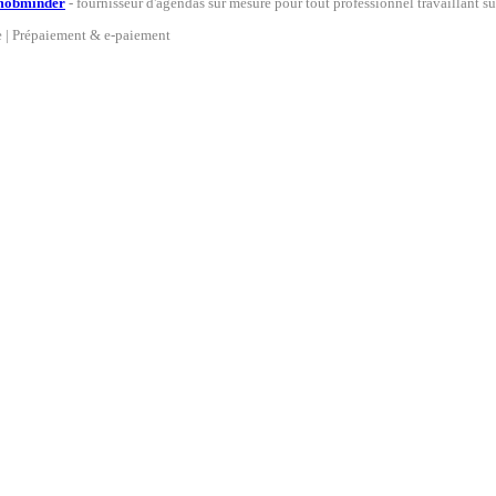
mob
minder
- fournisseur d'agendas sur mesure pour tout professionnel travaillant s
ne | Prépaiement & e-paiement