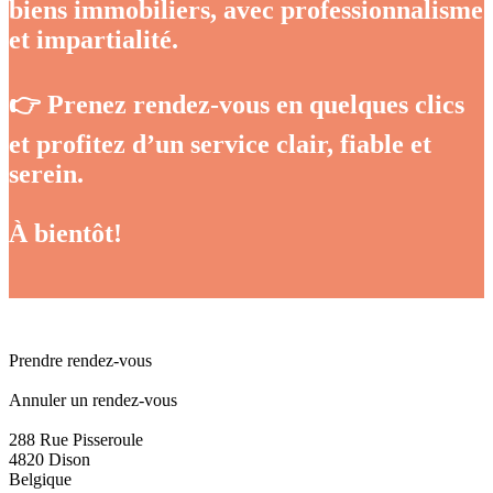
biens immobiliers, avec professionnalisme
et impartialité.
👉 Prenez rendez-vous en quelques clics
et profitez d’un service clair, fiable et
serein.
À bientôt!
Prendre rendez-vous
Annuler un rendez-vous
288 Rue Pisseroule
4820 Dison
Belgique