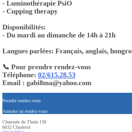
- Luminothérapie PsiO
- Cupping therapy
Disponibilités:
- Du mardi au dimanche de 14h à 21h
Langues parlées: Français, anglais, hongro
📞 Pour prendre rendez-vous
Téléphone:
02/615.28.53
Email : gabi8ma@yahoo.com
Prendre rendez-vous
Annuler un rendez-vous
Chaussée de Thuin 150
6032 Charleroi