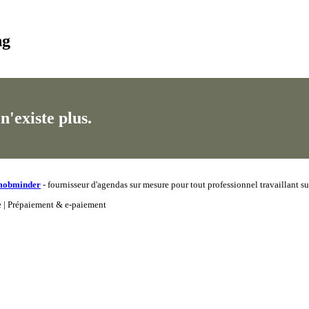
ng
'existe plus.
mob
minder
- fournisseur d'agendas sur mesure pour tout professionnel travaillant s
ne | Prépaiement & e-paiement