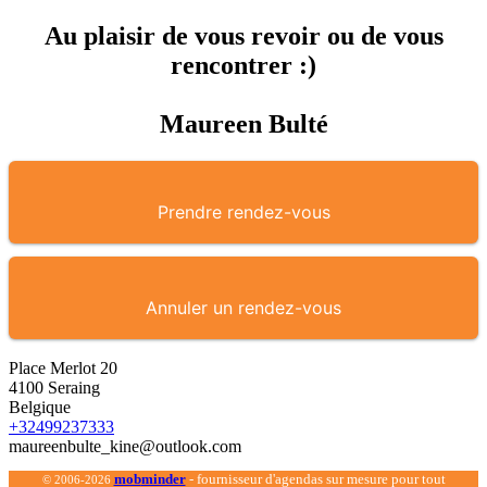
Au plaisir de vous revoir ou de vous
rencontrer :)
Maureen Bulté
Prendre rendez-vous
Annuler un rendez-vous
Place Merlot 20
4100 Seraing
Belgique
+32499237333
maureenbulte_kine@outlook.com
mob
minder
- fournisseur d'agendas sur mesure pour tout
© 2006-2026