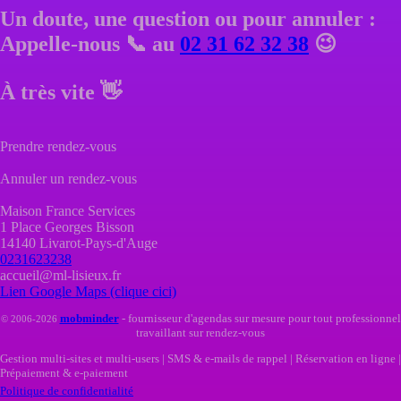
Un doute, une question ou pour annuler :
Appelle-nous 📞 au
02 31 62 32 38
😉
À très vite 👋
Prendre rendez-vous
Annuler un rendez-vous
Maison France Services
1 Place Georges Bisson
14140 Livarot-Pays-d'Auge
0231623238
accueil@ml-lisieux.fr
Lien Google Maps (clique cici)
mob
minder
- fournisseur d'agendas sur mesure pour tout professionnel
© 2006-2026
travaillant sur rendez-vous
Gestion multi-sites et multi-users | SMS & e-mails de rappel | Réservation en ligne |
Prépaiement & e-paiement
Politique de confidentialité