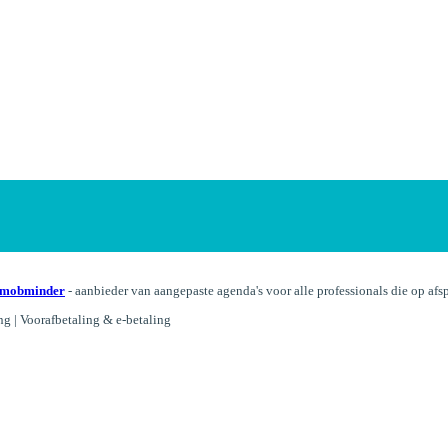
mob
minder
- aanbieder van aangepaste agenda's voor alle professionals die op af
ng | Voorafbetaling & e-betaling